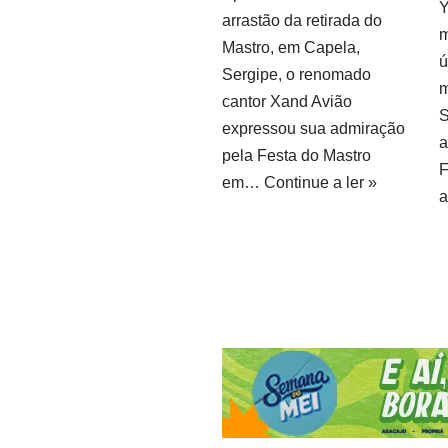
Y
arrastão da retirada do
m
Mastro, em Capela,
ú
Sergipe, o renomado
m
cantor Xand Avião
S
expressou sua admiração
a
pela Festa do Mastro
em…
Continue a ler »
a