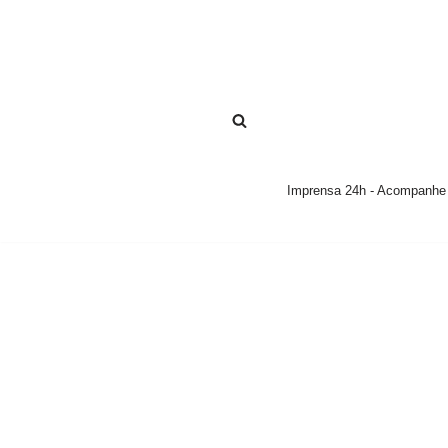
Pular
para
o
conteúdo
Imprensa 24h - Acompanhe a