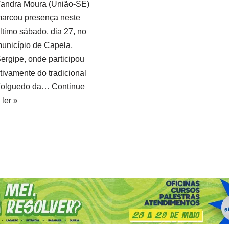
andra Moura (União-SE)
arcou presença neste
ltimo sábado, dia 27, no
unicípio de Capela,
ergipe, onde participou
tivamente do tradicional
Folguedo da…
Continue
 ler »