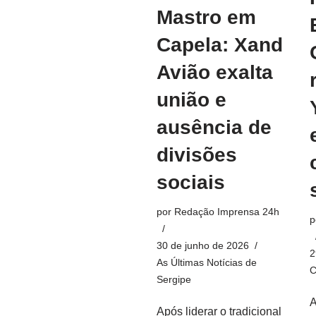
Mastro em
Capela: Xand
Avião exalta
união e
ausência de
divisões
sociais
por
Redação Imprensa 24h
p
30 de junho de 2026
2
As Últimas Notícias de
C
Sergipe
A
Após liderar o tradicional