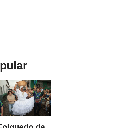
pular
Folguedo da