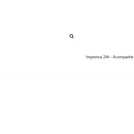
Pular
para
o
conteúdo
Imprensa 24h - Acompanhe a