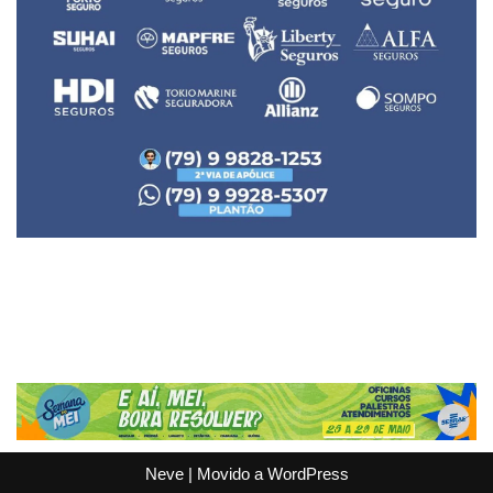
Neve
| Movido a
WordPress