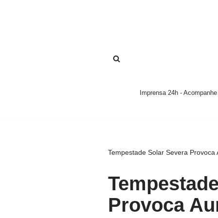
Pular
para
o
conteúdo
Imprensa 24h - Acompanhe a
Tempestade Solar Severa Provoca A
Tempestade
Provoca Aur