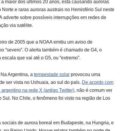
 a maior dos últimos 20 anos, está causando auroras
Norte e raras auroras austrais no Hemisfério Sul neste
A adverte sobre possíveis interrupções em redes de
ão via satélite.
neiro de 2005 que a NOAA emitiu um aviso de
po “severo”. O alerta também é chamado de G4, o
escala que vai até o G5, ou “extremo”.
Na Argentina, a
tempestade solar
provocou uma
de ser vista no Ushuaia, ao sul do país.
De acordo com
argentino na rede X (antigo Twitter)
, não é comum ver
 Sul. No Chile, o fenômeno foi visto na região de Los
s sociais de aurora boreal em Budapeste, na Hungria, e
s, no Reino Unido. Houve relatos também no norte de