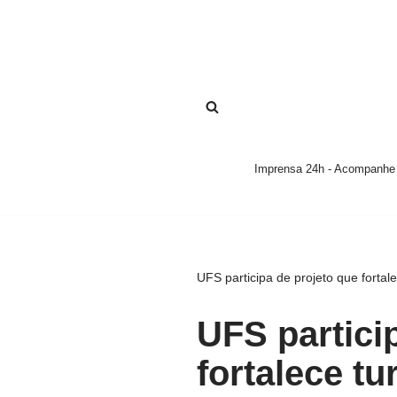
Pular
para
o
conteúdo
Imprensa 24h - Acompanhe a
UFS participa de projeto que forta
UFS partici
fortalece t