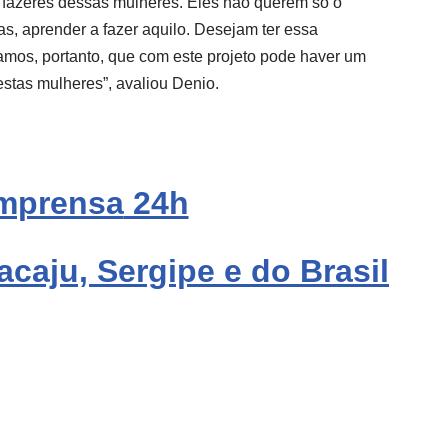
e fazeres dessas mulheres. Eles não querem só o
ias, aprender a fazer aquilo. Desejam ter essa
tamos, portanto, que com este projeto pode haver um
estas mulheres”, avaliou Denio.
mprensa
24h
acaju, Sergipe e do Brasil