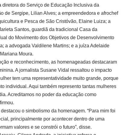
diretora do Serviço de Educação Inclusiva da
o de Sergipe, Lilian Alves; a empreendedora e afrochef
quicultura e Pesca de São Cristóvão, Elaine Luiza; a
arieta Santos, guardiã da tradicional Casa da
dual do Movimento dos Objetivos de Desenvolvimento
; a advogada Valdilene Martins; e a juíza Adelaide
o Mariana Moura.
oção e reconhecimento, as homenageadas destacaram
minina. A jornalista Susane Vidal ressaltou o impacto
Mulher tem uma representatividade muito grande, porque
o individual. Aqui também represento tantas mulheres
 dia. Acreditamos no poder da educação como
firmou.
 destacou o simbolismo da homenagem. “Para mim foi
al, principalmente por acontecer dentro de uma
ormam valores e se constrói o futuro”, disse.