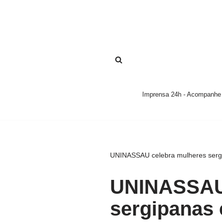
Pular
para
o
conteúdo
Imprensa 24h - Acompanhe a
UNINASSAU celebra mulheres serg
UNINASSAU 
sergipanas