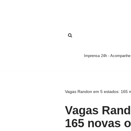
Pular
para
o
conteúdo
Imprensa 24h - Acompanhe a
Vagas Randon em 5 estados: 165 n
Vagas Rand
165 novas 