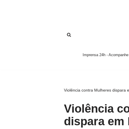
Pular
para
o
conteúdo
Imprensa 24h - Acompanhe a
Violência contra Mulheres dispara 
Violência c
dispara em 