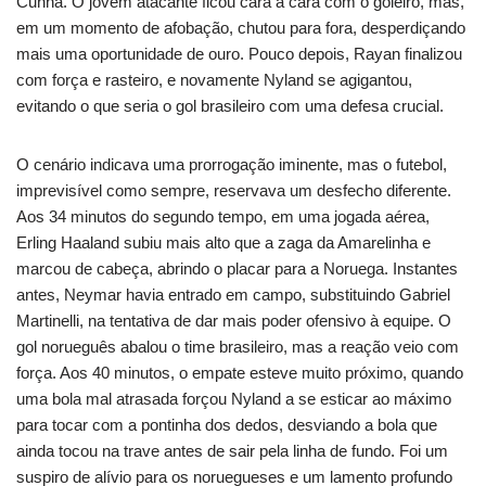
Cunha. O jovem atacante ficou cara a cara com o goleiro, mas,
em um momento de afobação, chutou para fora, desperdiçando
mais uma oportunidade de ouro. Pouco depois, Rayan finalizou
com força e rasteiro, e novamente Nyland se agigantou,
evitando o que seria o gol brasileiro com uma defesa crucial.
O cenário indicava uma prorrogação iminente, mas o futebol,
imprevisível como sempre, reservava um desfecho diferente.
Aos 34 minutos do segundo tempo, em uma jogada aérea,
Erling Haaland subiu mais alto que a zaga da Amarelinha e
marcou de cabeça, abrindo o placar para a Noruega. Instantes
antes, Neymar havia entrado em campo, substituindo Gabriel
Martinelli, na tentativa de dar mais poder ofensivo à equipe. O
gol norueguês abalou o time brasileiro, mas a reação veio com
força. Aos 40 minutos, o empate esteve muito próximo, quando
uma bola mal atrasada forçou Nyland a se esticar ao máximo
para tocar com a pontinha dos dedos, desviando a bola que
ainda tocou na trave antes de sair pela linha de fundo. Foi um
suspiro de alívio para os noruegueses e um lamento profundo