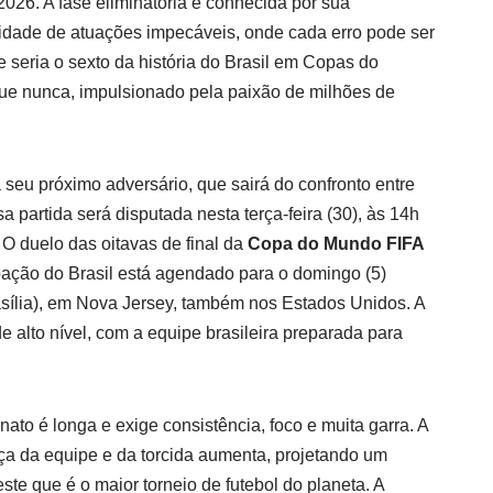
026. A fase eliminatória é conhecida por sua
sidade de atuações impecáveis, onde cada erro pode ser
ue seria o sexto da história do Brasil em Copas do
ue nunca, impulsionado pela paixão de milhões de
a seu próximo adversário, que sairá do confronto entre
 partida será disputada nesta terça-feira (30), às 14h
. O duelo das oitavas de final da
Copa do Mundo FIFA
pação do Brasil está agendado para o domingo (5)
asília), em Nova Jersey, também nos Estados Unidos. A
e alto nível, com a equipe brasileira preparada para
to é longa e exige consistência, foco e muita garra. A
ça da equipe e da torcida aumenta, projetando um
este que é o maior torneio de futebol do planeta. A