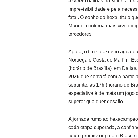
a serem batidas no Mundial de 2
imprevisibilidade e pela neces
fatal. O sonho do hexa, título q
Mundo, continua mais vivo do q
torcedores.
Agora, o time brasileiro aguard
Noruega e Costa do Marfim. Essa
(horário de Brasília), em Dallas
2026
que contará com a partici
seguinte, às 17h (horário de Br
expectativa é de mais um jogo d
superar qualquer desafio.
A jornada rumo ao hexacampeona
cada etapa superada, a confian
futuro promissor para o Brasil n