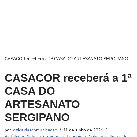
CASACOR receberá a 1ª CASA DO ARTESANATO SERGIPANO
CASACOR receberá a 1ª
CASA DO
ARTESANATO
SERGIPANO
por
lotticaldascomunicacao
11 de junho de 2024
As Últimas Notícias de Sergipe
,
Economia
,
Notícias culturais de