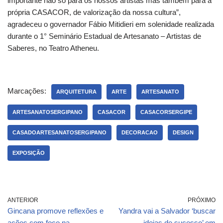
importante não só para os nossos artistas mas também para a
própria CASACOR, de valorização da nossa cultura”,
agradeceu o governador Fábio Mitidieri em solenidade realizada
durante o 1° Seminário Estadual de Artesanato – Artistas de
Saberes, no Teatro Atheneu.
Marcações:
ARQUITETURA
ARTE
ARTESANATO
ARTESANATOSERGIPANO
CASACOR
CASACORSERGIPE
CASADOARTESANATOSERGIPANO
DECORACAO
DESIGN
EXPOSIÇÃO
ANTERIOR
PRÓXIMO
Gincana promove reflexões e
Yandra vai a Salvador ‘buscar
ações com foco na
ideias de sucesso’ em