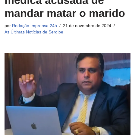
médica acusada de
mandar matar o marido
por
Redação Imprensa 24h
21 de novembro de 2024
As Últimas Notícias de Sergipe