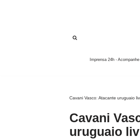
Pular
para
o
conteúdo
Imprensa 24h - Acompanhe a
Cavani Vasco: Atacante uruguaio li
Cavani Vasc
uruguaio li