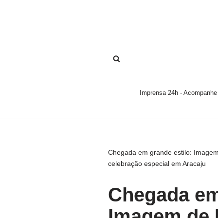
Pular
para
o
conteúdo
Imprensa 24h - Acompanhe a
Chegada em grande estilo: Imagem
celebração especial em Aracaju
Chegada em 
Imagem de 