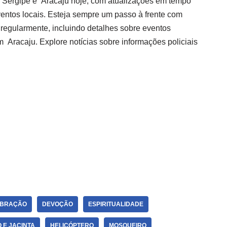
e Sergipe e
Aracaju
hoje, com atualizações em tempo
eventos locais. Esteja sempre um passo à frente com
 regularmente, incluindo detalhes sobre eventos
em
Aracaju
. Explore notícias sobre informações policiais
EBRAÇÃO
DEVOÇÃO
ESPIRITUALIDADE
 E JACINTA
HELICÓPTERO
MOSQUEIRO