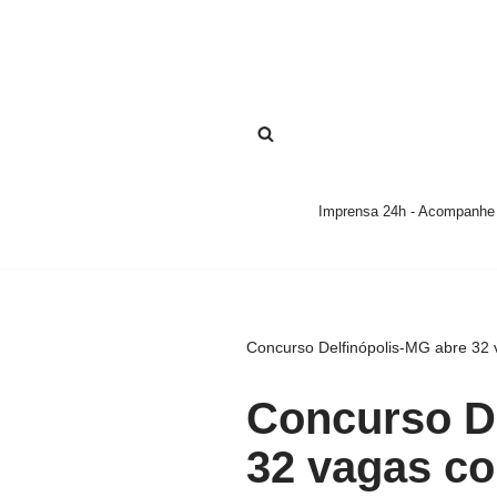
Pular
para
o
conteúdo
Imprensa 24h - Acompanhe a
Concurso Delfinópolis-MG abre 32 
Concurso De
32 vagas co