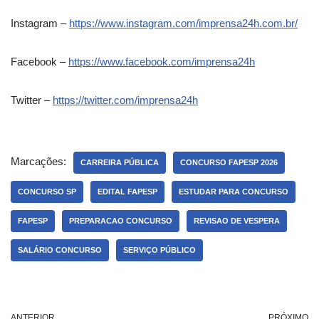
Instagram –
https://www.instagram.com/imprensa24h.com.br/
Facebook –
https://www.facebook.com/imprensa24h
Twitter –
https://twitter.com/imprensa24h
Marcações:
CARREIRA PÚBLICA
CONCURSO FAPESP 2026
CONCURSO SP
EDITAL FAPESP
ESTUDAR PARA CONCURSO
FAPESP
PREPARACAO CONCURSO
REVISAO DE VESPERA
SALÁRIO CONCURSO
SERVIÇO PÚBLICO
ANTERIOR
PRÓXIMO