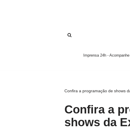
Pular
para
o
conteúdo
Imprensa 24h - Acompanhe a
Confira a programação de shows d
Confira a p
shows da E