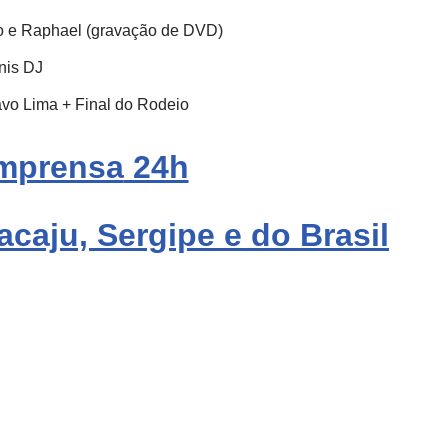
éo e Raphael (gravação de DVD)
nis DJ
o Lima + Final do Rodeio
mprensa
24h
acaju, Sergipe e do Brasil