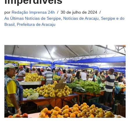
imperdíveis
por
Redação Imprensa 24h
30 de julho de 2024
As Últimas Notícias de Sergipe
,
Notícias de Aracaju, Sergipe e do
Brasil
,
Prefeitura de Aracaju