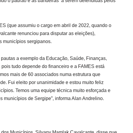
ando o padrão e as bandeiras a serem defendidas pelos
ES (que assumiu o cargo em abril de 2022, quando o
alcante renunciou para disputar as eleições),
s municípios sergipanos.
 pautas a exemplo da Educação, Saúde, Finanças,
s pois tudo depende do financeiro e a FAMES está
 Temos mais de 60 associados numa estrutura que
e. Fui eleito por unanimidade e estou muito feliz
cípios. Temos uma equipe técnica muito esforçada e
s municípios de Sergipe”, informa Alan Andrelino.
 dos Municípios, Silvany Mamlak Cavalcante, disse que