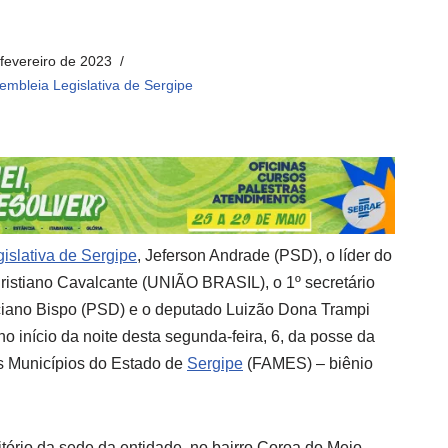
 fevereiro de 2023
embleia Legislativa de Sergipe
islativa de Sergipe
, Jeferson Andrade (PSD), o líder do
istiano Cavalcante (UNIÃO BRASIL), o 1º secretário
ciano Bispo (PSD) e o deputado Luizão Dona Trampi
 início da noite desta segunda-feira, 6, da posse da
s Municípios do Estado de
Sergipe
(FAMES) – biênio
tório da sede da entidade, no bairro Coroa do Meio