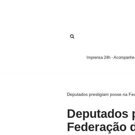
Pular
para
o
conteúdo
Imprensa 24h - Acompanhe a
Deputados prestigiam posse na Fe
Deputados 
Federação d