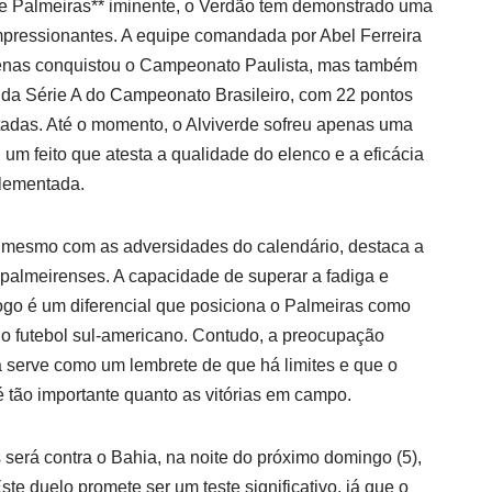
te Palmeiras** iminente, o Verdão tem demonstrado uma
mpressionantes. A equipe comandada por Abel Ferreira
enas conquistou o Campeonato Paulista, mas também
a da Série A do Campeonato Brasileiro, com 22 pontos
adas. Até o momento, o Alviverde sofreu apenas uma
 um feito que atesta a qualidade do elenco e a eficácia
plementada.
, mesmo com as adversidades do calendário, destaca a
as palmeirenses. A capacidade de superar a fadiga e
go é um diferencial que posiciona o Palmeiras como
o futebol sul-americano. Contudo, a preocupação
a serve como um lembrete de que há limites e que o
 tão importante quanto as vitórias em campo.
será contra o Bahia, na noite do próximo domingo (5),
te duelo promete ser um teste significativo, já que o