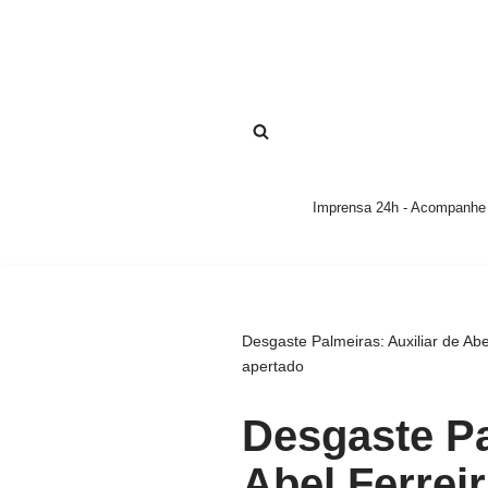
Pular
para
o
conteúdo
Imprensa 24h - Acompanhe a
Desgaste Palmeiras: Auxiliar de Ab
apertado
Desgaste Pa
Abel Ferreir