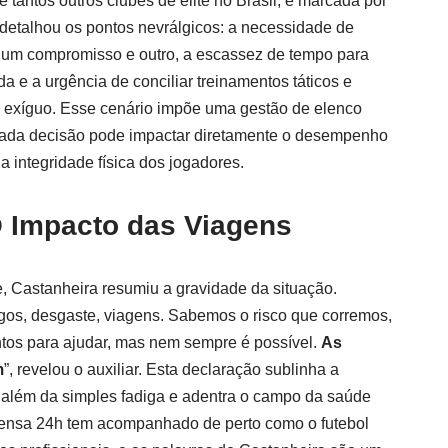
 tantos outros clubes de elite no Brasil, é marcada por
 detalhou os pontos nevrálgicos: a necessidade de
e um compromisso e outro, a escassez de tempo para
 e a urgência de conciliar treinamentos táticos e
lo exíguo. Esse cenário impõe uma gestão de elenco
 cada decisão pode impactar diretamente o desempenho
a integridade física dos jogadores.
O Impacto das Viagens
 Castanheira resumiu a gravidade da situação.
ogos, desgaste, viagens. Sabemos o risco que corremos,
tos para ajudar, mas nem sempre é possível.
As
m
”, revelou o auxiliar. Esta declaração sublinha a
 além da simples fadiga e adentra o campo da saúde
rensa 24h tem acompanhado de perto como o futebol