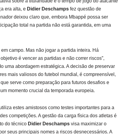
tiva sobre a titularidade e o tempo de jogo do atacante
a era alta, e
Didier Deschamps
fez questão de
reinador deixou claro que, embora Mbappé possa ser
cipação total na partida não está garantida, em uma
ar em campo. Mas não jogar a partida inteira. Há
objetivo é vencer as partidas e não correr riscos”,
 uma abordagem estratégica. A decisão de preservar
res mais valiosos do futebol mundial, é compreensível,
que serve como preparação para futuros desafios e
m um momento crucial da temporada europeia.
utiliza estes amistosos como testes importantes para a
andes competições. A gestão da carga física dos atletas é
to do técnico
Didier Deschamps
visa maximizar o
r seus principais nomes a riscos desnecessários. A