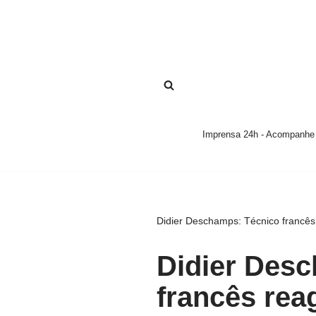
Pular
para
o
conteúdo
Imprensa 24h - Acompanhe a
Didier Deschamps: Técnico francês
Didier Des
francês rea