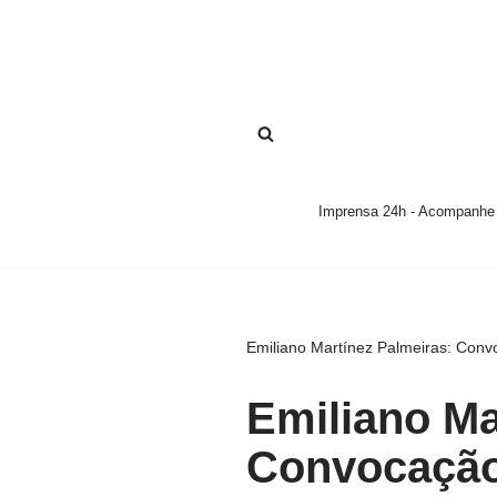
Pular
para
o
conteúdo
Imprensa 24h - Acompanhe a
Emiliano Martínez Palmeiras: Con
Emiliano Ma
Convocação