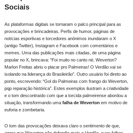
Sociais
As plataformas digitais se tornaram o palco principal para as
provocações e brincadeiras. Perfis de humor, páginas de
notícias esportivas e torcedores anônimos inundaram o X
(antigo Twitter), Instagram e Facebook com comentários e
memes. Uma das publicações mais citadas, de uma página
popular no X, brincava: “Foi muito no canto né, Weverton?
Marlon Freitas abriu o placar pro Palmeiras! O Verdão vai se
isolando na liderança do Brasileirão”. Outro usuário foi direto ao
ponto, escrevendo: “Gol do Palmeiras com frango do Weverton,
pqp reparação histórica”. Estes exemplos ilustram a criatividade
e o tom descontraído com que a torcida palmeirense abordou a
situação, transformando uma
falha de Weverton
em motivo de
euforia e zombetaria.
O tom das provocações deixava claro o sentimento de que,
agora que Weverton não defendia mais o Verdão, suas falhas