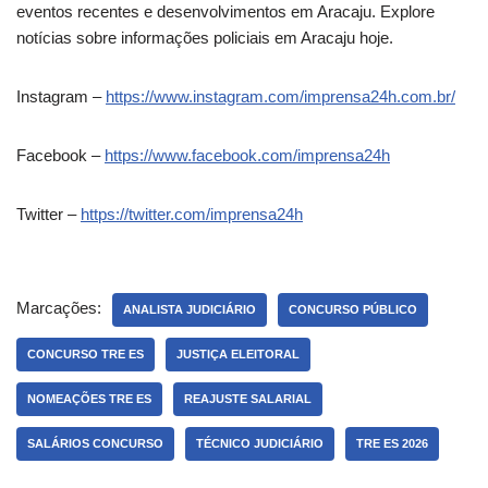
eventos recentes e desenvolvimentos em Aracaju. Explore
notícias sobre informações policiais em Aracaju hoje.
Instagram –
https://www.instagram.com/imprensa24h.com.br/
Facebook –
https://www.facebook.com/imprensa24h
Twitter –
https://twitter.com/imprensa24h
Marcações:
ANALISTA JUDICIÁRIO
CONCURSO PÚBLICO
CONCURSO TRE ES
JUSTIÇA ELEITORAL
NOMEAÇÕES TRE ES
REAJUSTE SALARIAL
SALÁRIOS CONCURSO
TÉCNICO JUDICIÁRIO
TRE ES 2026