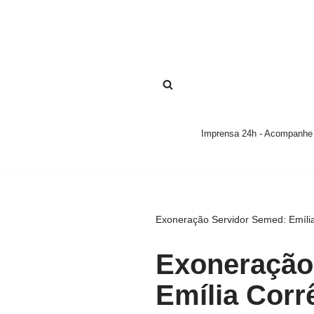
Pular
para
o
conteúdo
Imprensa 24h - Acompanhe a
Exoneração Servidor Semed: Emília
Exoneração
Emília Corr