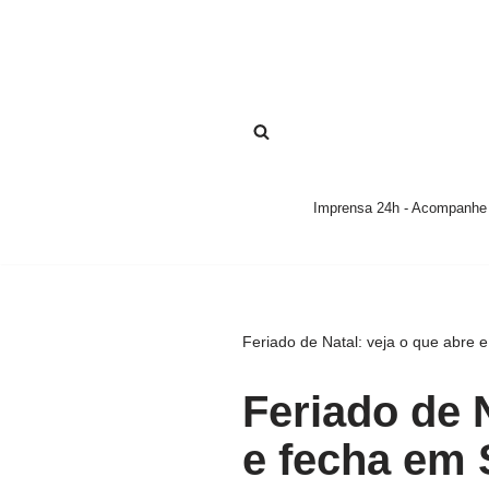
Pular
para
o
conteúdo
Imprensa 24h - Acompanhe a
Feriado de Natal: veja o que abre 
Feriado de N
e fecha em 