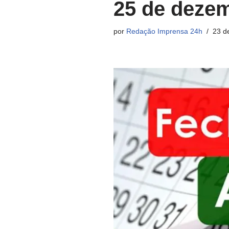
25 de deze
por
Redação Imprensa 24h
23 d