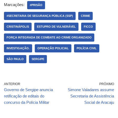
Marcações:
#PRISÃO
#SECRETARIA DE SEGURANÇA PÚBLICA (SSP)
CRIME
CRISTINÁPOLIS
ESTUPRO DE VULNERÁVEL
FICCO
FORÇA INTEGRADA DE COMBATE AO CRIME ORGANIZADO
INVESTIGAÇÃO.
OPERAÇÃO POLICIAL
POLÍCIA CIVIL
SÃO PAULO
SERGIPE
ANTERIOR
PRÓXIMO
Governo de Sergipe anuncia
Simone Valadares assume
retificação de editais do
Secretaria de Assistência
concurso da Polícia Militar
Social de Aracaju