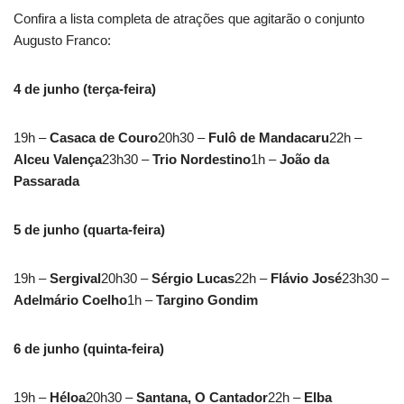
Confira a lista completa de atrações que agitarão o conjunto
Augusto Franco:
4 de junho (terça-feira)
19h –
Casaca de Couro
20h30 –
Fulô de Mandacaru
22h –
Alceu Valença
23h30 –
Trio Nordestino
1h –
João da
Passarada
5 de junho (quarta-feira)
19h –
Sergival
20h30 –
Sérgio Lucas
22h –
Flávio José
23h30 –
Adelmário Coelho
1h –
Targino Gondim
6 de junho (quinta-feira)
19h –
Héloa
20h30 –
Santana, O Cantador
22h –
Elba