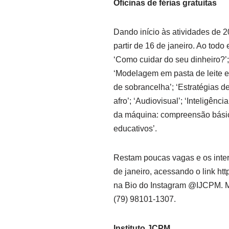
Oficinas de férias gratuitas
Dando início às atividades de 20
partir de 16 de janeiro. Ao tod
‘Como cuidar do seu dinheiro?’;
‘Modelagem em pasta de leite em
de sobrancelha’; ‘Estratégias d
afro’; ‘Audiovisual’; ‘Inteligênc
da máquina: compreensão básic
educativos’.
Restam poucas vagas e os inte
de janeiro, acessando o link htt
na Bio do Instagram @IJCPM. M
(79) 98101-1307.
Instituto JCPM