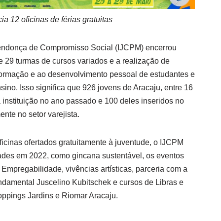
cia 12 oficinas de férias gratuitas
Mendonça de Compromisso Social (IJCPM) encerrou
 29 turmas de cursos variados e a realização de
 formação e ao desenvolvimento pessoal de estudantes e
sino. Isso significa que 926 jovens de Aracaju, entre 16
 instituição no ano passado e 100 deles inseridos no
nte no setor varejista.
ficinas ofertados gratuitamente à juventude, o IJCPM
ades em 2022, como gincana sustentável, os eventos
pregabilidade, vivências artísticas, parceria com a
damental Juscelino Kubitschek e cursos de Libras e
oppings Jardins e Riomar Aracaju.