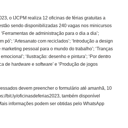
23, o IJCPM realiza 12 oficinas de férias gratuitas a
o estão sendo disponibilizadas 240 vagas nos minicursos
 ‘Ferramentas de administração para o dia a dia’;
 pó’; ‘Artesanato com reciclados’; ‘Introdução a design
e marketing pessoal para o mundo do trabalho’; ‘Tranças
ia emocional’; ‘Ilustração: desenho e pintura’; ‘Por dentro
a de hardware e software’ e ‘Produção de jogos
ressados devem preencher o formulário até amanhã, 10
ps://bit.ly/oficinasdeferias2023, também disponível
ais informações podem ser obtidas pelo WhatsApp