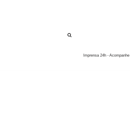
Pular
para
o
conteúdo
Imprensa 24h - Acompanhe a