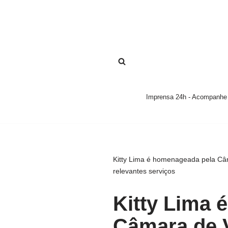
Pular
para
o
conteúdo
Imprensa 24h - Acompanhe a
Kitty Lima é homenageada pela Câ
relevantes serviços
Kitty Lima 
Câmara de 