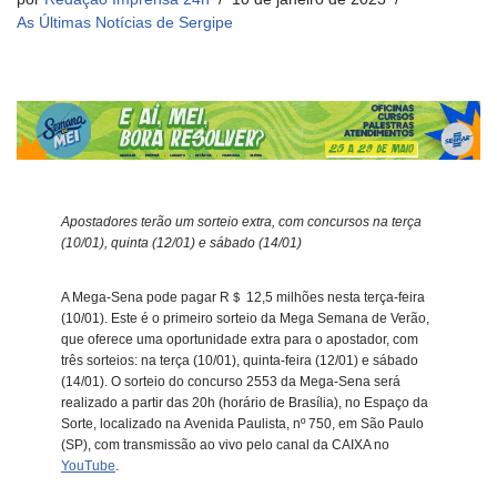
As Últimas Notícias de Sergipe
Apostadores terão um sorteio extra, com concursos na terça
(
10/01
), quinta (
12/01
)
e sábado (
14/01
)
A Mega-Sena pode pagar R＄ 12,5 milhões nesta terça-feira
(
10/01
). Este é o primeiro sorteio da Mega Semana de Verão,
que oferece uma oportunidade extra para o apostador, com
três sorteios: na terça (
10/01
), quinta-feira (
12/01
) e sábado
(
14/01
). O sorteio do concurso 2553 da Mega-Sena será
realizado a partir das 20h (horário de Brasília), no Espaço da
Sorte, localizado na
Avenida Paulista, nº 750
, em São Paulo
(SP), com transmissão ao vivo pelo canal da CAIXA no
YouTube
.