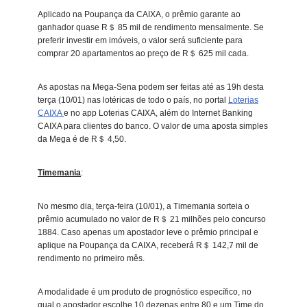
Aplicado na Poupança da CAIXA, o prêmio garante ao
ganhador quase R＄ 85 mil de rendimento mensalmente. Se
preferir investir em imóveis, o valor será suficiente para
comprar 20 apartamentos ao preço de R＄ 625 mil cada.
As apostas na Mega-Sena podem ser feitas até
as 19h
desta
terça (
10/01
) nas lotéricas de todo o país, no portal
Loterias
CAIXA
e no app Loterias CAIXA, além do Internet Banking
CAIXA para clientes do banco. O valor de uma aposta simples
da Mega é de R＄ 4,50.
Timemania
:
No mesmo dia, terça-feira (
10/01
), a Timemania sorteia o
prêmio acumulado no valor de R＄ 21 milhões pelo concurso
1884. Caso apenas um apostador leve o prêmio principal e
aplique na Poupança da CAIXA, receberá R＄ 142,7 mil de
rendimento no primeiro mês.
A modalidade é um produto de prognóstico específico, no
qual o apostador escolhe 10 dezenas entre 80 e um Time do