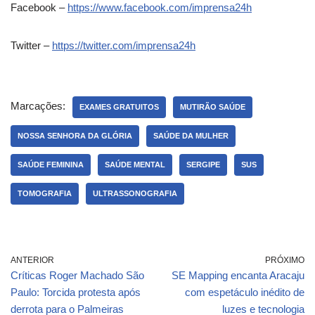
Facebook –
https://www.facebook.com/imprensa24h
Twitter –
https://twitter.com/imprensa24h
Marcações:
EXAMES GRATUITOS
MUTIRÃO SAÚDE
NOSSA SENHORA DA GLÓRIA
SAÚDE DA MULHER
SAÚDE FEMININA
SAÚDE MENTAL
SERGIPE
SUS
TOMOGRAFIA
ULTRASSONOGRAFIA
ANTERIOR
PRÓXIMO
Críticas Roger Machado São
SE Mapping encanta Aracaju
Paulo: Torcida protesta após
com espetáculo inédito de
derrota para o Palmeiras
luzes e tecnologia