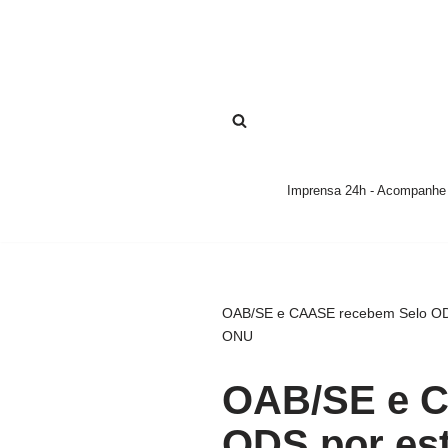
Pular
para
o
conteúdo
Imprensa 24h - Acompanhe a
OAB/SE e CAASE recebem Selo ODS 
ONU
OAB/SE e C
ODS por est