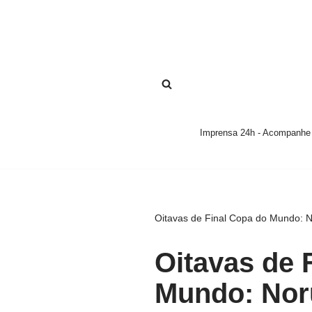
Pular
para
o
conteúdo
Imprensa 24h - Acompanhe a
Oitavas de Final Copa do Mundo: N
Oitavas de 
Mundo: Noru