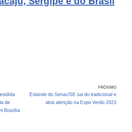
acaju, Sergipe e do Brasil
PRÓXIMO
residida
Estande do Senac/SE sai do tradicional e
ta de
atrai atenção na Expo Verão 2023
m Brasília