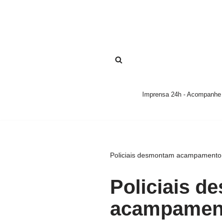
Pular
para
o
conteúdo
Imprensa 24h - Acompanhe a
Policiais desmontam acampamento 
Policiais 
acampament