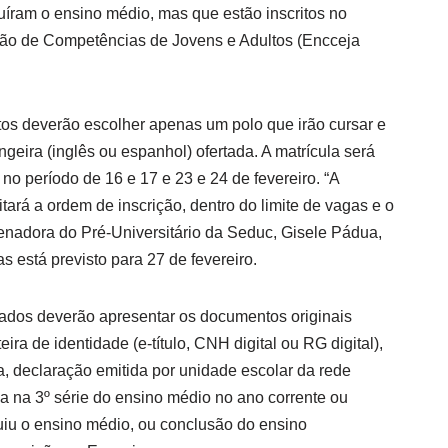
uíram o ensino médio, mas que estão inscritos no
ção de Competências de Jovens e Adultos (Encceja
tos deverão escolher apenas um polo que irão cursar e
ngeira (inglês ou espanhol) ofertada. A matrícula será
no período de 16 e 17 e 23 e 24 de fevereiro. “A
ará a ordem de inscrição, dentro do limite de vagas e o
denadora do Pré-Universitário da Seduc, Gisele Pádua,
as está previsto para 27 de fevereiro.
icados deverão apresentar os documentos originais
teira de identidade (e-título, CNH digital ou RG digital),
, declaração emitida por unidade escolar da rede
a na 3º série do ensino médio no ano corrente ou
uiu o ensino médio, ou conclusão do ensino