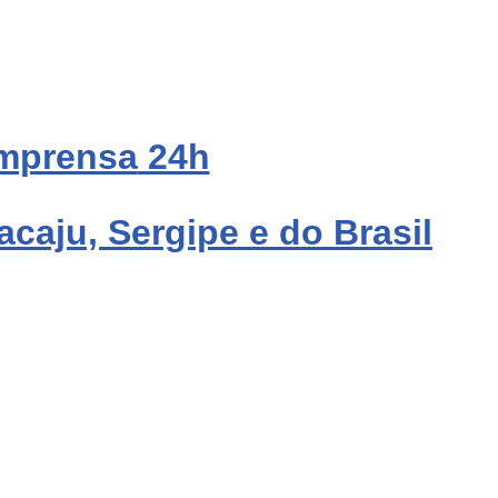
mprensa
24h
acaju, Sergipe e do Brasil