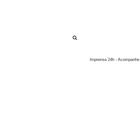
Pular
para
o
conteúdo
Imprensa 24h - Acompanhe a