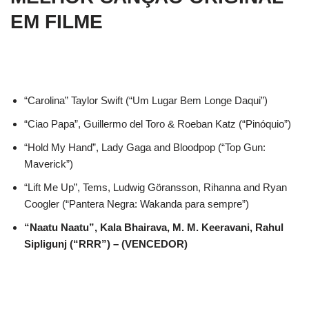
EM FILME
“Carolina” Taylor Swift (“Um Lugar Bem Longe Daqui”)
“Ciao Papa”, Guillermo del Toro & Roeban Katz (“Pinóquio”)
“Hold My Hand”, Lady Gaga and Bloodpop (“Top Gun:
Maverick”)
“Lift Me Up”, Tems, Ludwig Göransson, Rihanna and Ryan
Coogler (“Pantera Negra: Wakanda para sempre”)
“Naatu Naatu”, Kala Bhairava, M. M. Keeravani, Rahul
Sipligunj (“RRR”) – (VENCEDOR)