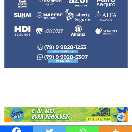
Neve
| Movido a
WordPress