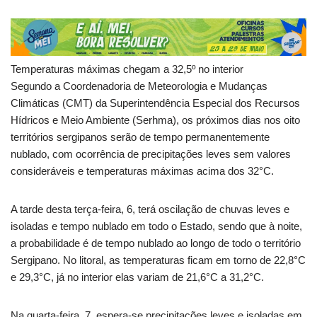
Temperaturas máximas chegam a 32,5º no interior
Segundo a Coordenadoria de Meteorologia e Mudanças
Climáticas (CMT) da Superintendência Especial dos Recursos
Hídricos e Meio Ambiente (Serhma), os próximos dias nos oito
territórios sergipanos serão de tempo permanentemente
nublado, com ocorrência de precipitações leves sem valores
consideráveis e temperaturas máximas acima dos 32°C.
A tarde desta terça-feira, 6, terá oscilação de chuvas leves e
isoladas e tempo nublado em todo o Estado, sendo que à noite,
a probabilidade é de tempo nublado ao longo de todo o território
Sergipano. No litoral, as temperaturas ficam em torno de 22,8°C
e 29,3°C, já no interior elas variam de 21,6°C a 31,2°C.
Na quarta-feira, 7, espera-se precipitações leves e isoladas em