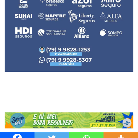
Neve
| Movido a
WordPress