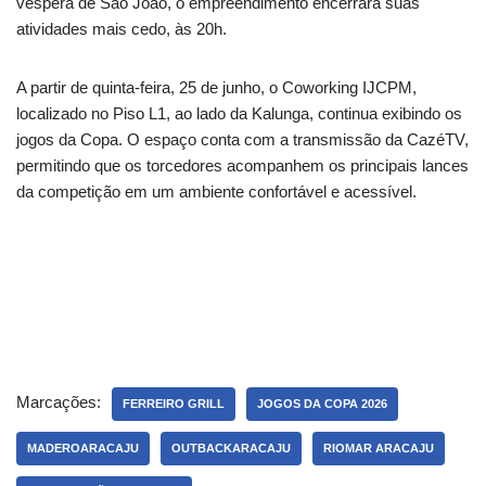
véspera de São João, o empreendimento encerrará suas
atividades mais cedo, às 20h.
A partir de quinta-feira, 25 de junho, o Coworking IJCPM,
localizado no Piso L1, ao lado da Kalunga, continua exibindo os
jogos da Copa. O espaço conta com a transmissão da CazéTV,
permitindo que os torcedores acompanhem os principais lances
da competição em um ambiente confortável e acessível.
Marcações:
FERREIRO GRILL
JOGOS DA COPA 2026
MADEROARACAJU
OUTBACKARACAJU
RIOMAR ARACAJU