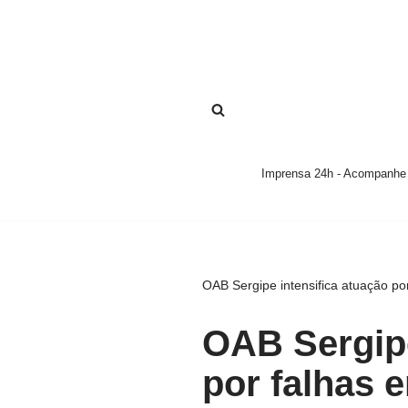
Pular
para
o
conteúdo
Imprensa 24h - Acompanhe a
OAB Sergipe intensifica atuação po
OAB Sergipe
por falhas 