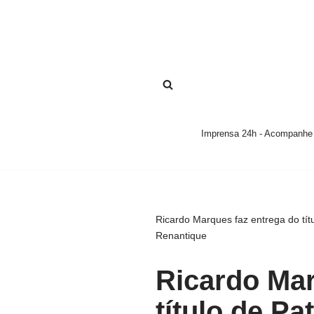
Pular
para
o
conteúdo
Imprensa 24h - Acompanhe a
Ricardo Marques faz entrega do títu
Renantique
Ricardo Mar
título de Pa