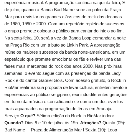
experiência musical. A programação continua na quinta-feira, 9
de julho, quando a Banda Bad Name sobe ao palco da Praça
Mar para revisitar os grandes clássicos do rock das décadas
de 1980, 1990 e 2000. Com um repertório repleto de sucessos,
o grupo promete colocar o público para cantar do início ao fim.
Na sexta-feira, 10, será a vez da Banda Loop comandar a noite
na Praça Rio com um tributo ao Linkin Park. A apresentação
reúne os maiores sucessos da banda norte-americana, em um
espetáculo que promete emocionar os fãs e reviver uma das
fases mais marcantes do rock dos anos 2000. Nas próximas
semanas, o evento segue com as presenças da banda Lady
Rock e do cantor Gabriel Gois. Com acesso gratuito, o Rock in
RioMar reafirma sua proposta de levar cultura, entretenimento e
experiências ao público sergipano, reunindo diferentes gerações
em torno da música e consolidando-se como um dos eventos
mais aguardados da programação de férias em Aracaju.
Serviço
O quê?
Sétima edição do Rock in RioMar indoor.
Quando?
Dias 9 e 10 de julho, às 19h.
Atrações?
Quinta (09):
Bad Name – Praça de Alimentação Mar l Sexta (10): Loop