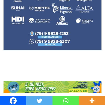
Neve
| Movido a
WordPress