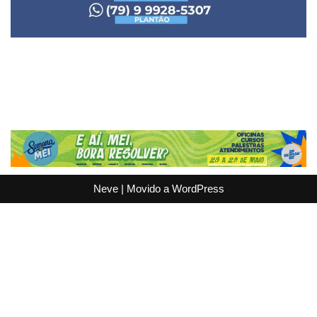
Neve
| Movido a
WordPress