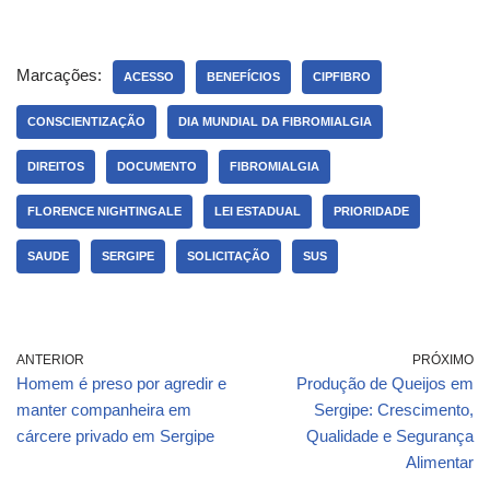
Marcações:
ACESSO
BENEFÍCIOS
CIPFIBRO
CONSCIENTIZAÇÃO
DIA MUNDIAL DA FIBROMIALGIA
DIREITOS
DOCUMENTO
FIBROMIALGIA
FLORENCE NIGHTINGALE
LEI ESTADUAL
PRIORIDADE
SAUDE
SERGIPE
SOLICITAÇÃO
SUS
ANTERIOR
PRÓXIMO
Homem é preso por agredir e
Produção de Queijos em
manter companheira em
Sergipe: Crescimento,
cárcere privado em Sergipe
Qualidade e Segurança
Alimentar