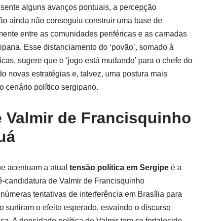
esente alguns avanços pontuais, a percepção
ão ainda não conseguiu construir uma base de
mente entre as comunidades periféricas e as camadas
ipana. Esse distanciamento do ‘povão’, somado à
ticas, sugere que o ‘jogo está mudando’ para o chefe do
 novas estratégias e, talvez, uma postura mais
 cenário político sergipano.
 Valmir de Francisquinho
guá
ue acentuam a atual
tensão política em Sergipe
é a
é-candidatura de Valmir de Francisquinho
númeras tentativas de interferência em Brasília para
ão surtiram o efeito esperado, esvaindo o discurso
ca. A densidade política de Valmir tem se fortalecido,