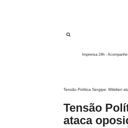
Pular
para
o
conteúdo
Imprensa 24h - Acompanhe a
Tensão Política Sergipe: Mitidieri
Tensão Polít
ataca oposi