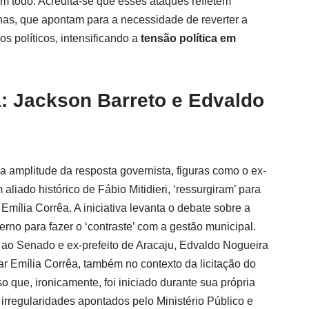
m todo. Acredita-se que esses ataques refletem
nas, que apontam para a necessidade de reverter a
s políticos, intensificando a
tensão política em
: Jackson Barreto e Edvaldo
 amplitude da resposta governista, figuras como o ex-
liado histórico de Fábio Mitidieri, ‘ressurgiram’ para
 Emília Corrêa. A iniciativa levanta o debate sobre a
rno para fazer o ‘contraste’ com a gestão municipal.
o ao Senado e ex-prefeito de Aracaju, Edvaldo Nogueira
car Emília Corrêa, também no contexto da licitação do
o que, ironicamente, foi iniciado durante sua própria
 irregularidades apontados pelo Ministério Público e