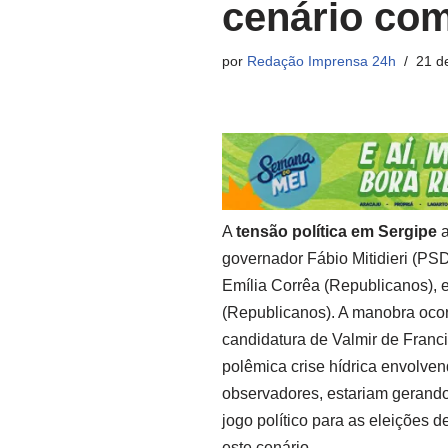
cenário co
por
Redação Imprensa 24h
21 d
A
tensão política em Sergipe
a
governador Fábio Mitidieri (PSD
Emília Corrêa (Republicanos), 
(Republicanos). A manobra ocor
candidatura de Valmir de Franc
polêmica crise hídrica envolven
observadores, estariam gerando
jogo político para as eleições
este cenário.