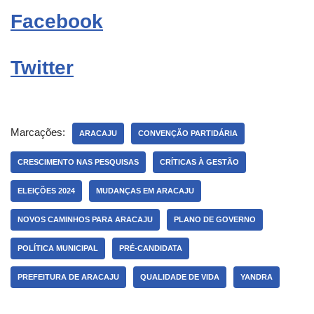
Facebook
Twitter
Marcações:
ARACAJU
CONVENÇÃO PARTIDÁRIA
CRESCIMENTO NAS PESQUISAS
CRÍTICAS À GESTÃO
ELEIÇÕES 2024
MUDANÇAS EM ARACAJU
NOVOS CAMINHOS PARA ARACAJU
PLANO DE GOVERNO
POLÍTICA MUNICIPAL
PRÉ-CANDIDATA
PREFEITURA DE ARACAJU
QUALIDADE DE VIDA
YANDRA