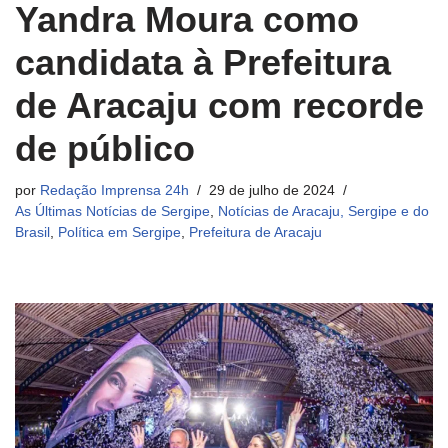
Yandra Moura como
candidata à Prefeitura
de Aracaju com recorde
de público
por
Redação Imprensa 24h
29 de julho de 2024
As Últimas Notícias de Sergipe
,
Notícias de Aracaju, Sergipe e do
Brasil
,
Política em Sergipe
,
Prefeitura de Aracaju