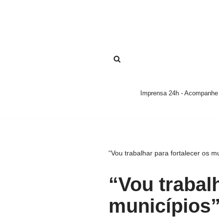
Pular
para
o
conteúdo
Imprensa 24h - Acompanhe a
“Vou trabalhar para fortalecer os m
“Vou trabalh
municípios”